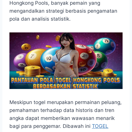
t
e
s
e
p
e
r
Hongkong Pools, banyak pemain yang
s
b
e
g
e
e
mengandalkan strategi berbasis pengamatan
A
o
n
r
pola dan analisis statistik.
p
o
g
a
p
k
e
m
r
Meskipun togel merupakan permainan peluang,
pemahaman terhadap data historis dan tren
angka dapat memberikan wawasan menarik
bagi para penggemar. Dibawah ini
TOGEL