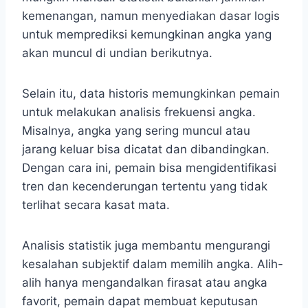
kemenangan, namun menyediakan dasar logis
untuk memprediksi kemungkinan angka yang
akan muncul di undian berikutnya.
Selain itu, data historis memungkinkan pemain
untuk melakukan analisis frekuensi angka.
Misalnya, angka yang sering muncul atau
jarang keluar bisa dicatat dan dibandingkan.
Dengan cara ini, pemain bisa mengidentifikasi
tren dan kecenderungan tertentu yang tidak
terlihat secara kasat mata.
Analisis statistik juga membantu mengurangi
kesalahan subjektif dalam memilih angka. Alih-
alih hanya mengandalkan firasat atau angka
favorit, pemain dapat membuat keputusan