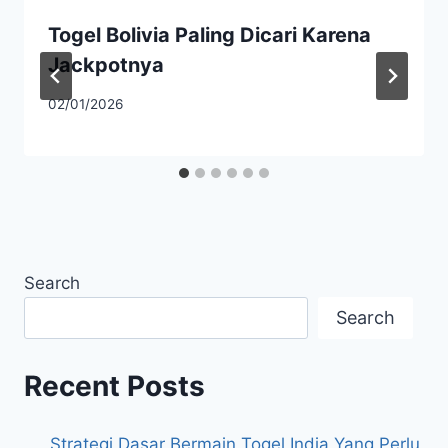
Togel Bolivia Paling Dicari Karena
Jackpotnya
02/01/2026
Search
Search
Recent Posts
Strategi Dasar Bermain Togel India Yang Perlu