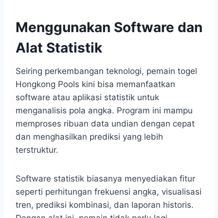
Menggunakan Software dan
Alat Statistik
Seiring perkembangan teknologi, pemain togel
Hongkong Pools kini bisa memanfaatkan
software atau aplikasi statistik untuk
menganalisis pola angka. Program ini mampu
memproses ribuan data undian dengan cepat
dan menghasilkan prediksi yang lebih
terstruktur.
Software statistik biasanya menyediakan fitur
seperti perhitungan frekuensi angka, visualisasi
tren, prediksi kombinasi, dan laporan historis.