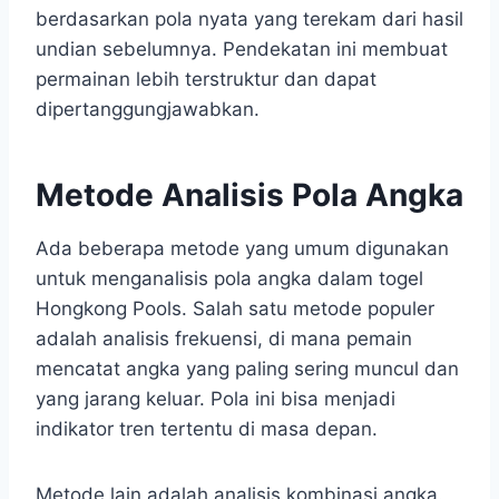
berdasarkan pola nyata yang terekam dari hasil
undian sebelumnya. Pendekatan ini membuat
permainan lebih terstruktur dan dapat
dipertanggungjawabkan.
Metode Analisis Pola Angka
Ada beberapa metode yang umum digunakan
untuk menganalisis pola angka dalam togel
Hongkong Pools. Salah satu metode populer
adalah analisis frekuensi, di mana pemain
mencatat angka yang paling sering muncul dan
yang jarang keluar. Pola ini bisa menjadi
indikator tren tertentu di masa depan.
Metode lain adalah analisis kombinasi angka.