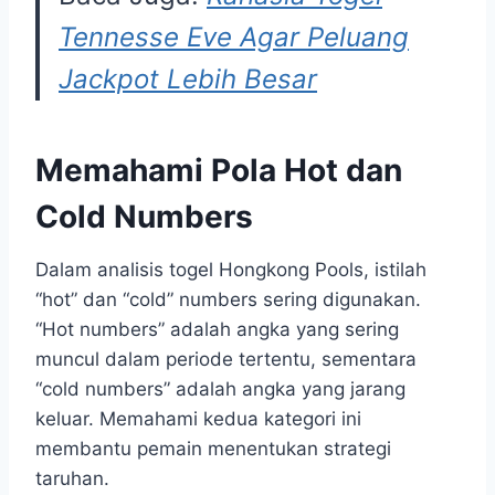
Tennesse Eve Agar Peluang
Jackpot Lebih Besar
Memahami Pola Hot dan
Cold Numbers
Dalam analisis togel Hongkong Pools, istilah
“hot” dan “cold” numbers sering digunakan.
“Hot numbers” adalah angka yang sering
muncul dalam periode tertentu, sementara
“cold numbers” adalah angka yang jarang
keluar. Memahami kedua kategori ini
membantu pemain menentukan strategi
taruhan.