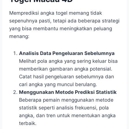
Memprediksi angka togel memang tidak
sepenuhnya pasti, tetapi ada beberapa strategi
yang bisa membantu meningkatkan peluang
menang:
Analisis Data Pengeluaran Sebelumnya
Melihat pola angka yang sering keluar bisa
memberikan gambaran angka potensial.
Catat hasil pengeluaran sebelumnya dan
cari angka yang muncul berulang.
Menggunakan Metode Prediksi Statistik
Beberapa pemain menggunakan metode
statistik seperti analisis frekuensi, pola
angka, dan tren untuk menentukan angka
terbaik.