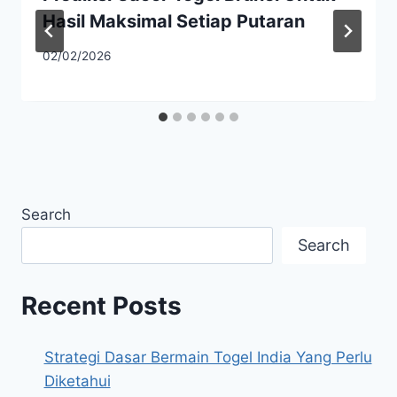
Hasil Maksimal Setiap Putaran
02/02/2026
Search
Search
Recent Posts
Strategi Dasar Bermain Togel India Yang Perlu
Diketahui