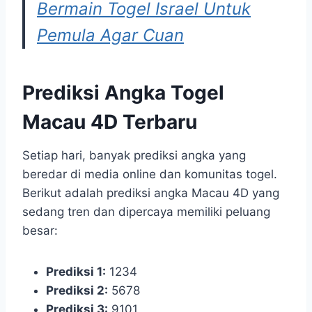
Bermain Togel Israel Untuk
Pemula Agar Cuan
Prediksi Angka Togel
Macau 4D Terbaru
Setiap hari, banyak prediksi angka yang
beredar di media online dan komunitas togel.
Berikut adalah prediksi angka Macau 4D yang
sedang tren dan dipercaya memiliki peluang
besar:
Prediksi 1:
1234
Prediksi 2:
5678
Prediksi 3:
9101