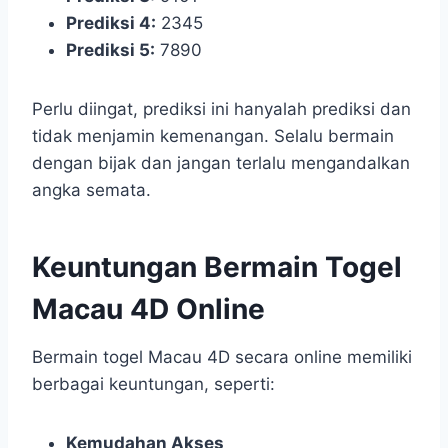
Prediksi 4:
2345
Prediksi 5:
7890
Perlu diingat, prediksi ini hanyalah prediksi dan
tidak menjamin kemenangan. Selalu bermain
dengan bijak dan jangan terlalu mengandalkan
angka semata.
Keuntungan Bermain Togel
Macau 4D Online
Bermain togel Macau 4D secara online memiliki
berbagai keuntungan, seperti:
Kemudahan Akses