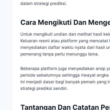
dalam strategi prediksi.
Cara Mengikuti Dan Meng
Untuk mengikuti undian dan melihat hasil ke
Keluaran resmi atau platform yang mencatat h
menyediakan daftar waktu nyata dari hasil u
pemenang tanpa perlu menunggu lama.
Beberapa platform juga menyediakan arsip 
periode sebelumnya sehingga riwayat angka d
ini menjadi dasar bagi banyak pemain yang
strategi prediksi sendiri.
Tantangan Dan Catatan Pe