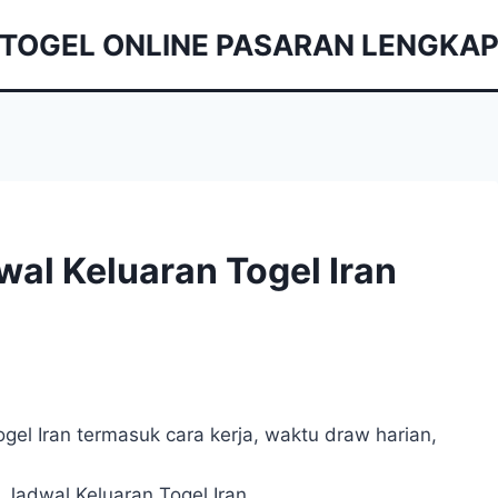
TOGEL ONLINE PASARAN LENGKA
al Keluaran Togel Iran
ogel Iran termasuk cara kerja, waktu draw harian,