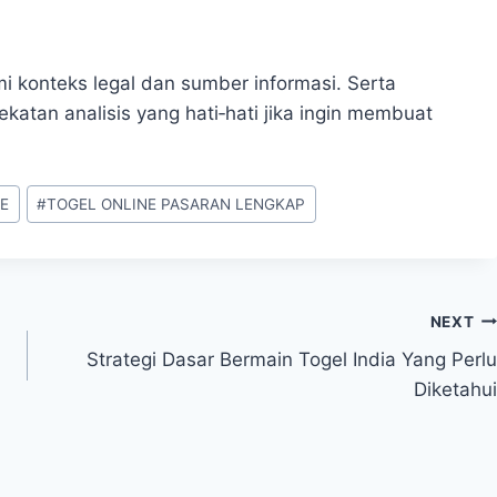
 konteks legal dan sumber informasi. Serta
tan analisis yang hati‑hati jika ingin membuat
NE
#
TOGEL ONLINE PASARAN LENGKAP
NEXT
Strategi Dasar Bermain Togel India Yang Perlu
Diketahui