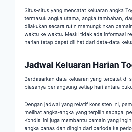
Situs‑situs yang mencatat keluaran angka To
termasuk angka utama, angka tambahan, dan 
dilakukan secara rutin memungkinkan pemain
waktu ke waktu. Meski tidak ada informasi re
harian tetap dapat dilihat dari data‑data kel
Jadwal Keluaran Harian To
Berdasarkan data keluaran yang tercatat di 
biasanya berlangsung setiap hari antara puk
Dengan jadwal yang relatif konsisten ini, pem
melihat angka‑angka yang terpilih sebagai pe
Kondisi ini juga membantu pemain yang ingi
angka panas dan dingin dari periode ke peri