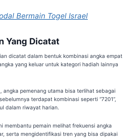
dal Bermain Togel Israel
n Yang Dicatat
ndian dicatat dalam bentuk kombinasi angka empat
angka yang keluar untuk kategori hadiah lainnya
n, angka pemenang utama bisa terlihat sebagai
 sebelumnya terdapat kombinasi seperti “7201”,
ul dalam riwayat harian.
ini membantu pemain melihat frekuensi angka
r, serta mengidentifikasi tren yang bisa dipakai