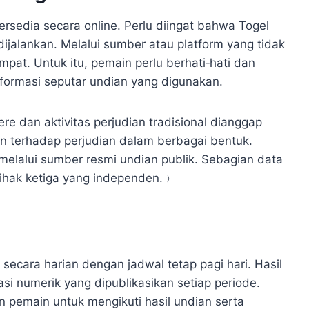
ersedia secara online. Perlu diingat bahwa Togel
dijalankan. Melalui sumber atau platform yang tidak
empat. Untuk itu, pemain perlu berhati‑hati dan
nformasi seputar undian yang digunakan.
re dan aktivitas perjudian tradisional dianggap
an terhadap perjudian dalam berbagai bentuk.
 melalui sumber resmi undian publik. Sebagian data
pihak ketiga yang independen.﹚
ecara harian dengan jadwal tetap pagi hari. Hasil
si numerik yang dipublikasikan setiap periode.
pemain untuk mengikuti hasil undian serta