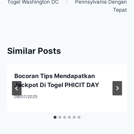
Togel Washington DC
Pennsylvania Dengan
Tepat
Similar Posts
Bocoran Tips Mendapatkan
Jackpot Di Togel PHICIT DAY
08/07/2025