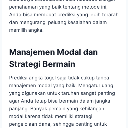
pemahaman yang baik tentang metode ini,
Anda bisa membuat prediksi yang lebih terarah
dan mengurangi peluang kesalahan dalam
memilih angka.
Manajemen Modal dan
Strategi Bermain
Prediksi angka togel saja tidak cukup tanpa
manajemen modal yang baik. Mengatur uang
yang digunakan untuk taruhan sangat penting
agar Anda tetap bisa bermain dalam jangka
panjang. Banyak pemain yang kehilangan
modal karena tidak memiliki strategi
pengelolaan dana, sehingga penting untuk