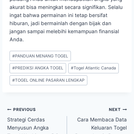
akurat bisa meningkat secara signifikan. Selalu
ingat bahwa permainan ini tetap bersifat
hiburan, jadi bermainlah dengan bijak dan
jangan sampai melebihi kemampuan finansial
Anda.
Post
#
PANDUAN MENANG TOGEL
Tags:
#
PREDIKSI ANGKA TOGEL
#
Togel Atlantic Canada
#
TOGEL ONLINE PASARAN LENGKAP
Post
PREVIOUS
NEXT
Strategi Cerdas
Cara Membaca Data
navigation
Menyusun Angka
Keluaran Togel