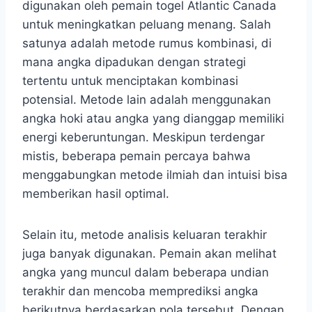
digunakan oleh pemain togel Atlantic Canada
untuk meningkatkan peluang menang. Salah
satunya adalah metode rumus kombinasi, di
mana angka dipadukan dengan strategi
tertentu untuk menciptakan kombinasi
potensial. Metode lain adalah menggunakan
angka hoki atau angka yang dianggap memiliki
energi keberuntungan. Meskipun terdengar
mistis, beberapa pemain percaya bahwa
menggabungkan metode ilmiah dan intuisi bisa
memberikan hasil optimal.
Selain itu, metode analisis keluaran terakhir
juga banyak digunakan. Pemain akan melihat
angka yang muncul dalam beberapa undian
terakhir dan mencoba memprediksi angka
berikutnya berdasarkan pola tersebut. Dengan