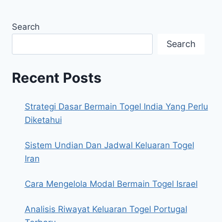
Search
Search
Recent Posts
Strategi Dasar Bermain Togel India Yang Perlu
Diketahui
Sistem Undian Dan Jadwal Keluaran Togel
Iran
Cara Mengelola Modal Bermain Togel Israel
Analisis Riwayat Keluaran Togel Portugal