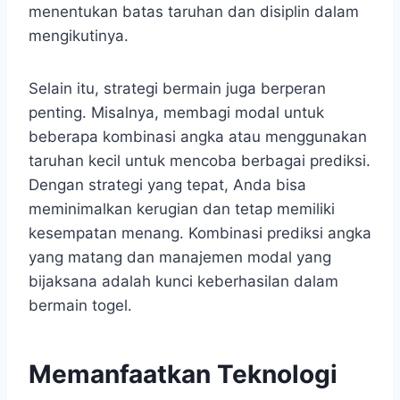
menentukan batas taruhan dan disiplin dalam
mengikutinya.
Selain itu, strategi bermain juga berperan
penting. Misalnya, membagi modal untuk
beberapa kombinasi angka atau menggunakan
taruhan kecil untuk mencoba berbagai prediksi.
Dengan strategi yang tepat, Anda bisa
meminimalkan kerugian dan tetap memiliki
kesempatan menang. Kombinasi prediksi angka
yang matang dan manajemen modal yang
bijaksana adalah kunci keberhasilan dalam
bermain togel.
Memanfaatkan Teknologi