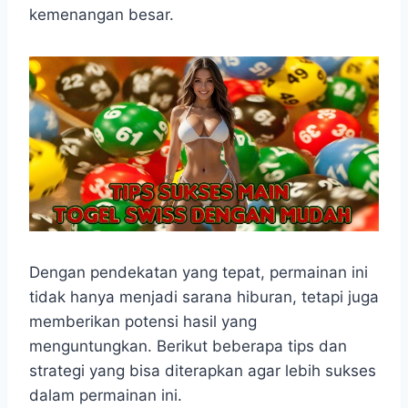
A
o
n
r
kemenangan besar.
p
o
g
a
p
k
e
m
r
Dengan pendekatan yang tepat, permainan ini
tidak hanya menjadi sarana hiburan, tetapi juga
memberikan potensi hasil yang
menguntungkan. Berikut beberapa tips dan
strategi yang bisa diterapkan agar lebih sukses
dalam permainan ini.