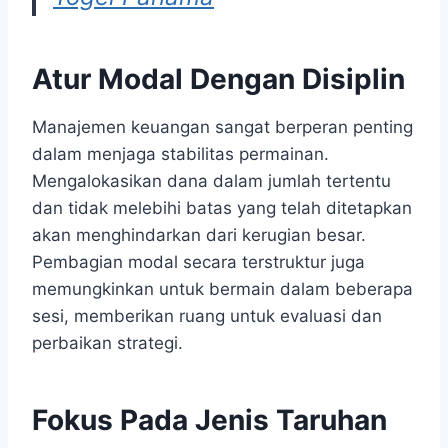
Atur Modal Dengan Disiplin
Manajemen keuangan sangat berperan penting
dalam menjaga stabilitas permainan.
Mengalokasikan dana dalam jumlah tertentu
dan tidak melebihi batas yang telah ditetapkan
akan menghindarkan dari kerugian besar.
Pembagian modal secara terstruktur juga
memungkinkan untuk bermain dalam beberapa
sesi, memberikan ruang untuk evaluasi dan
perbaikan strategi.
Fokus Pada Jenis Taruhan