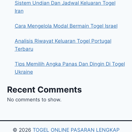
Sistem Undian Dan Jadwal Keluaran Togel
Iran
Cara Mengelola Modal Bermain Togel Israel
Analisis Riwayat Keluaran Togel Portugal
Terbaru
Tips Memilih Angka Panas Dan Dingin Di Togel
Ukraine
Recent Comments
No comments to show.
© 2026
TOGEL ONLINE PASARAN LENGKAP