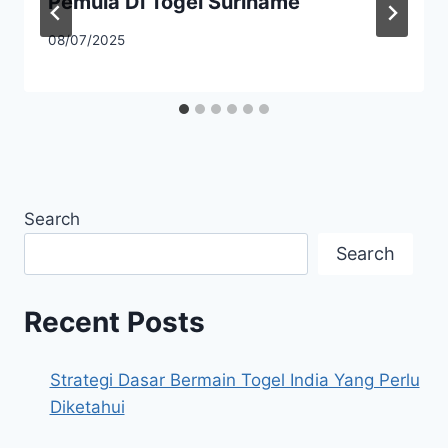
Pemula Di Togel Suriname
08/07/2025
Search
Search
Recent Posts
Strategi Dasar Bermain Togel India Yang Perlu
Diketahui