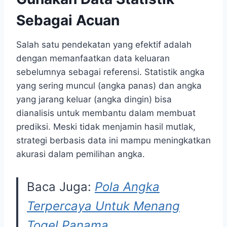
Sebagai Acuan
Salah satu pendekatan yang efektif adalah
dengan memanfaatkan data keluaran
sebelumnya sebagai referensi. Statistik angka
yang sering muncul (angka panas) dan angka
yang jarang keluar (angka dingin) bisa
dianalisis untuk membantu dalam membuat
prediksi. Meski tidak menjamin hasil mutlak,
strategi berbasis data ini mampu meningkatkan
akurasi dalam pemilihan angka.
Baca Juga:
Pola Angka
Terpercaya Untuk Menang
Togel Panama