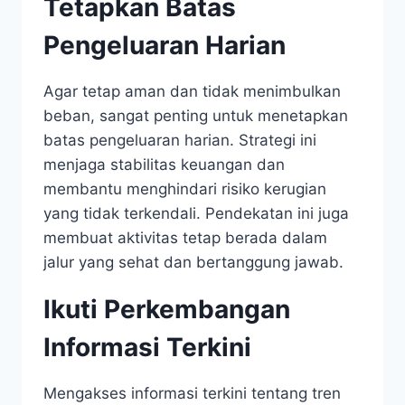
Tetapkan Batas
Pengeluaran Harian
Agar tetap aman dan tidak menimbulkan
beban, sangat penting untuk menetapkan
batas pengeluaran harian. Strategi ini
menjaga stabilitas keuangan dan
membantu menghindari risiko kerugian
yang tidak terkendali. Pendekatan ini juga
membuat aktivitas tetap berada dalam
jalur yang sehat dan bertanggung jawab.
Ikuti Perkembangan
Informasi Terkini
Mengakses informasi terkini tentang tren