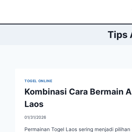
Skip
to
content
Tips 
TOGEL ONLINE
Kombinasi Cara Bermain A
Laos
01/31/2026
Permainan Togel Laos sering menjadi piliha