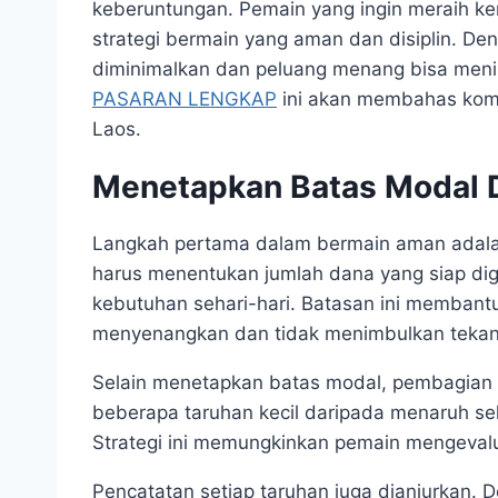
keberuntungan. Pemain yang ingin meraih k
strategi bermain yang aman dan disiplin. Den
diminimalkan dan peluang menang bisa mening
PASARAN LENGKAP
ini akan membahas komb
Laos.
Menetapkan Batas Modal 
Langkah pertama dalam bermain aman adala
harus menentukan jumlah dana yang siap d
kebutuhan sehari-hari. Batasan ini membant
menyenangkan dan tidak menimbulkan tekana
Selain menetapkan batas modal, pembagian t
beberapa taruhan kecil daripada menaruh se
Strategi ini memungkinkan pemain mengevalua
Pencatatan setiap taruhan juga dianjurkan. D