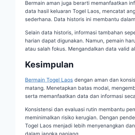
Bermain aman juga berarti memanfaatkan in
data hasil keluaran Togel Laos, mencatat an
sederhana. Data historis ini membantu dala
Selain data historis, informasi tambahan sep
harian dapat digunakan. Namun, pemain haru
atau salah fokus. Mengandalkan data valid ak
Kesimpulan
Bermain Togel Laos
dengan aman dan konsis
matang. Menetapkan batas modal, mengemban
serta memanfaatkan data dan informasi seca
Konsistensi dan evaluasi rutin membantu p
meminimalkan risiko kerugian. Dengan pendek
Togel Laos menjadi lebih menyenangkan dan
dalam jangka panjang.