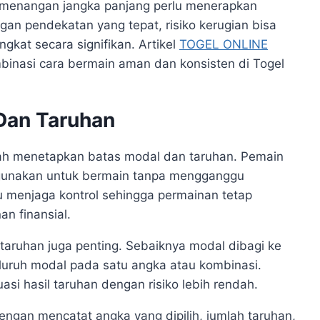
emenangan jangka panjang perlu menerapkan
gan pendekatan yang tepat, risiko kerugian bisa
kat secara signifikan. Artikel
TOGEL ONLINE
inasi cara bermain aman dan konsisten di Togel
Dan Taruhan
h menetapkan batas modal dan taruhan. Pemain
igunakan untuk bermain tanpa mengganggu
u menjaga kontrol sehingga permainan tetap
n finansial.
aruhan juga penting. Sebaiknya modal dibagi ke
luruh modal pada satu angka atau kombinasi.
si hasil taruhan dengan risiko lebih rendah.
engan mencatat angka yang dipilih, jumlah taruhan,