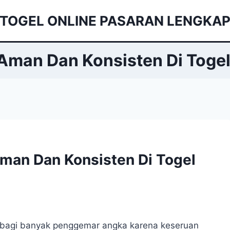
TOGEL ONLINE PASARAN LENGKA
Aman Dan Konsisten Di Toge
man Dan Konsisten Di Togel
n bagi banyak penggemar angka karena keseruan