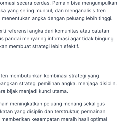
formasi secara cerdas. Pemain bisa mengumpulkan
gka yang sering muncul, dan menganalisis tren
m menentukan angka dengan peluang lebih tinggi.
erti referensi angka dari komunitas atau catatan
s pandai menyaring informasi agar tidak bingung
an membuat strategi lebih efektif.
ten membutuhkan kombinasi strategi yang
gkan strategi pemilihan angka, menjaga disiplin,
ra bijak menjadi kunci utama.
emain meningkatkan peluang menang sekaligus
atan yang disiplin dan terstruktur, permainan
 memberikan kesempatan meraih hasil optimal