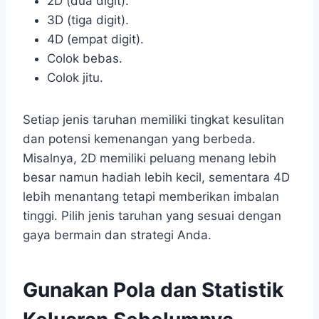
2D (dua digit).
3D (tiga digit).
4D (empat digit).
Colok bebas.
Colok jitu.
Setiap jenis taruhan memiliki tingkat kesulitan
dan potensi kemenangan yang berbeda.
Misalnya, 2D memiliki peluang menang lebih
besar namun hadiah lebih kecil, sementara 4D
lebih menantang tetapi memberikan imbalan
tinggi. Pilih jenis taruhan yang sesuai dengan
gaya bermain dan strategi Anda.
Gunakan Pola dan Statistik