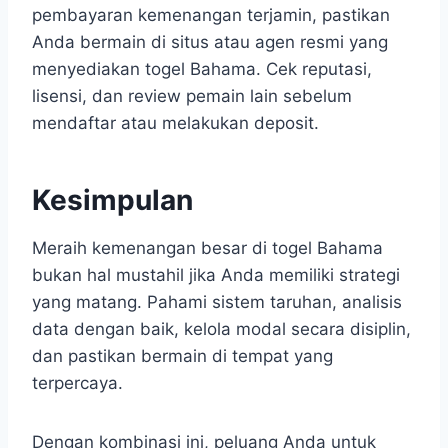
pembayaran kemenangan terjamin, pastikan
Anda bermain di situs atau agen resmi yang
menyediakan togel Bahama. Cek reputasi,
lisensi, dan review pemain lain sebelum
mendaftar atau melakukan deposit.
Kesimpulan
Meraih kemenangan besar di togel Bahama
bukan hal mustahil jika Anda memiliki strategi
yang matang. Pahami sistem taruhan, analisis
data dengan baik, kelola modal secara disiplin,
dan pastikan bermain di tempat yang
terpercaya.
Dengan kombinasi ini, peluang Anda untuk