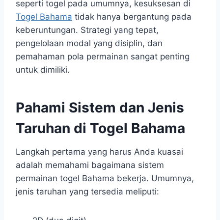
seperti togel pada umumnya, kesuksesan di
Togel Bahama
tidak hanya bergantung pada
keberuntungan. Strategi yang tepat,
pengelolaan modal yang disiplin, dan
pemahaman pola permainan sangat penting
untuk dimiliki.
Pahami Sistem dan Jenis
Taruhan di Togel Bahama
Langkah pertama yang harus Anda kuasai
adalah memahami bagaimana sistem
permainan togel Bahama bekerja. Umumnya,
jenis taruhan yang tersedia meliputi: