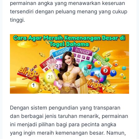
t
e
s
e
p
e
r
permainan angka yang menawarkan keseruan
s
b
e
g
e
e
tersendiri dengan peluang menang yang cukup
A
o
n
r
tinggi.
p
o
g
a
p
k
e
m
r
Dengan sistem pengundian yang transparan
dan berbagai jenis taruhan menarik, permainan
ini menjadi pilihan bagi para pecinta angka
yang ingin meraih kemenangan besar. Namun,