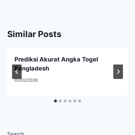
Similar Posts
Prediksi Akurat Angka Togel
Bangladesh
02/02/2026
Search