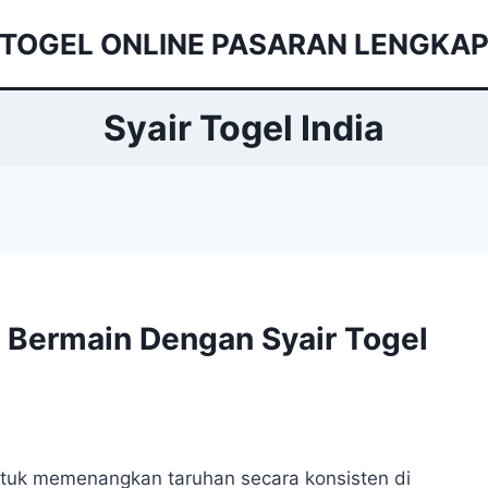
TOGEL ONLINE PASARAN LENGKA
Syair Togel India
Bermain Dengan Syair Togel
 untuk memenangkan taruhan secara konsisten di