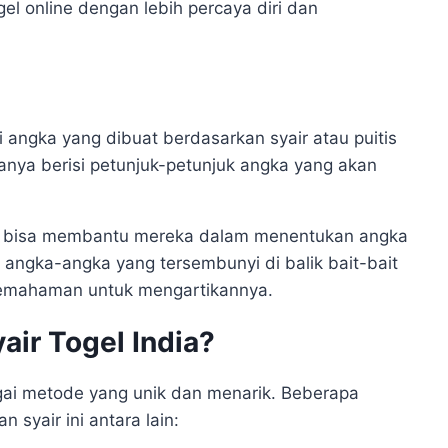
el online dengan lebih percaya diri dan
i angka yang dibuat berdasarkan syair atau puitis
asanya berisi petunjuk-petunjuk angka yang akan
ni bisa membantu mereka dalam menentukan angka
si angka-angka yang tersembunyi di balik bait-bait
pemahaman untuk mengartikannya.
ir Togel India?
gai metode yang unik dan menarik. Beberapa
syair ini antara lain: