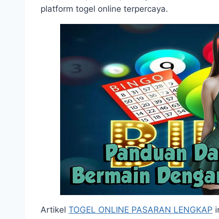
platform togel online terpercaya.
Artikel
TOGEL ONLINE PASARAN LENGKAP
i