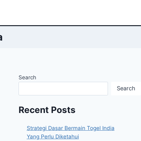
P
a
Search
Search
Recent Posts
Strategi Dasar Bermain Togel India
Yang Perlu Diketahui