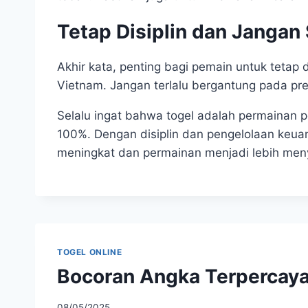
Tetap Disiplin dan Jangan
Akhir kata, penting bagi pemain untuk tetap
Vietnam. Jangan terlalu bergantung pada pre
Selalu ingat bahwa togel adalah permainan 
100%. Dengan disiplin dan pengelolaan keua
meningkat dan permainan menjadi lebih me
TOGEL ONLINE
Bocoran Angka Terpercaya
08/05/2025