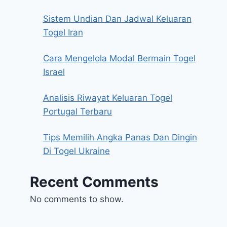
Sistem Undian Dan Jadwal Keluaran
Togel Iran
Cara Mengelola Modal Bermain Togel
Israel
Analisis Riwayat Keluaran Togel
Portugal Terbaru
Tips Memilih Angka Panas Dan Dingin
Di Togel Ukraine
Recent Comments
No comments to show.