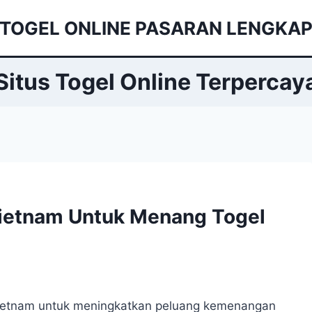
TOGEL ONLINE PASARAN LENGKA
Situs Togel Online Terpercay
ietnam Untuk Menang Togel
ietnam untuk meningkatkan peluang kemenangan