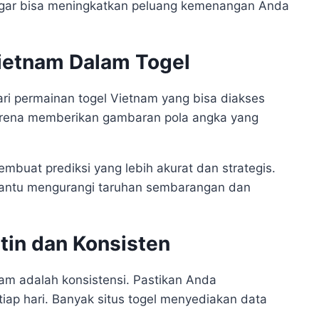
gar bisa meningkatkan peluang kemenangan Anda
ietnam Dalam Togel
ri permainan togel Vietnam yang bisa diakses
 karena memberikan gambaran pola angka yang
buat prediksi yang lebih akurat dan strategis.
antu mengurangi taruhan sembarangan dan
tin dan Konsisten
m adalah konsistensi. Pastikan Anda
iap hari. Banyak situs togel menyediakan data