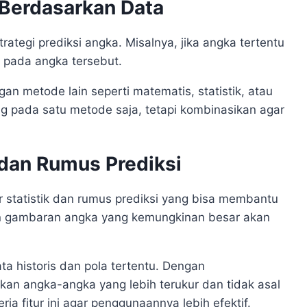
 Berdasarkan Data
trategi prediksi angka. Misalnya, jika angka tertentu
 pada angka tersebut.
gan metode lain seperti matematis, statistik, atau
ung pada satu metode saja, tetapi kombinasikan agar
 dan Rumus Prediksi
r statistik dan rumus prediksi yang bisa membantu
an gambaran angka yang kemungkinan besar akan
a historis dan pola tertentu. Dengan
kan angka-angka yang lebih terukur dan tidak asal
ja fitur ini agar penggunaannya lebih efektif.