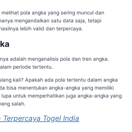
melihat pola angka yang sering muncul dan
hanya mengandalkan satu data saja, tetapi
silnya lebih valid dan terpercaya.
gka
nya adalah menganalisis pola dan tren angka.
alam periode tertentu.
lang kali? Apakah ada pola tertentu dalam angka
nda bisa menentukan angka-angka yang memiliki
n lupa untuk memperhatikan juga angka-angka yang
yang salah.
 Terpercaya Togel India