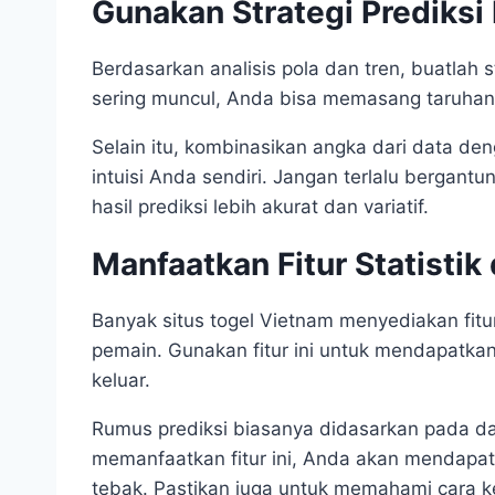
Gunakan Strategi Prediksi
Berdasarkan analisis pola dan tren, buatlah s
sering muncul, Anda bisa memasang taruhan
Selain itu, kombinasikan angka dari data den
intuisi Anda sendiri. Jangan terlalu bergant
hasil prediksi lebih akurat dan variatif.
Manfaatkan Fitur Statistik
Banyak situs togel Vietnam menyediakan fitu
pemain. Gunakan fitur ini untuk mendapatk
keluar.
Rumus prediksi biasanya didasarkan pada dat
memanfaatkan fitur ini, Anda akan mendapat
tebak. Pastikan juga untuk memahami cara ker