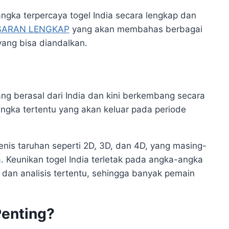
ngka terpercaya togel India secara lengkap dan
SARAN LENGKAP
yang akan membahas berbagai
yang bisa diandalkan.
ng berasal dari India dan kini berkembang secara
ngka tertentu yang akan keluar pada periode
enis taruhan seperti 2D, 3D, dan 4D, yang masing-
 Keunikan togel India terletak pada angka-angka
s dan analisis tertentu, sehingga banyak pemain
enting?