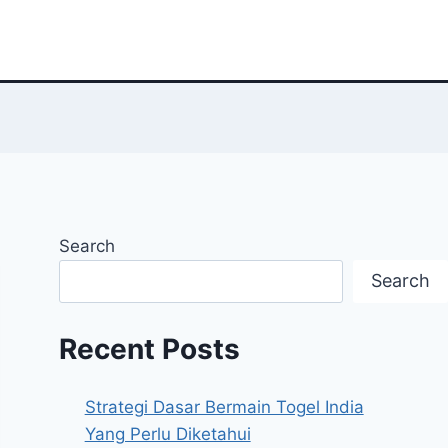
P
Search
Search
Recent Posts
Strategi Dasar Bermain Togel India
Yang Perlu Diketahui