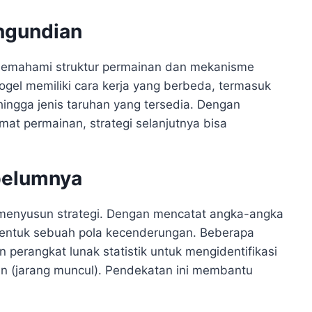
engundian
memahami struktur permainan dan mekanisme
togel memiliki cara kerja yang berbeda, termasuk
 hingga jenis taruhan yang tersedia. Dengan
mat permainan, strategi selanjutnya bisa
ebelumnya
m menyusun strategi. Dengan mencatat angka-angka
ibentuk sebuah pola kecenderungan. Beberapa
rangkat lunak statistik untuk mengidentifikasi
in (jarang muncul). Pendekatan ini membantu