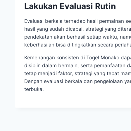
Lakukan Evaluasi Rutin
Evaluasi berkala terhadap hasil permainan 
hasil yang sudah dicapai, strategi yang dite
pendekatan akan berhasil setiap waktu, nam
keberhasilan bisa ditingkatkan secara perlah
Kemenangan konsisten di Togel Monako dapat 
disiplin dalam bermain, serta pemanfaatan 
tetap menjadi faktor, strategi yang tepat ma
Dengan evaluasi berkala dan pengelolaan yang 
terbuka.