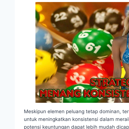
Meskipun elemen peluang tetap dominan, ter
untuk meningkatkan konsistensi dalam mera
potensi keuntungan dapat lebih mudah dicap