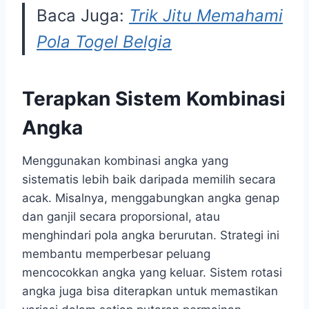
Baca Juga:
Trik Jitu Memahami
Pola Togel Belgia
Terapkan Sistem Kombinasi
Angka
Menggunakan kombinasi angka yang
sistematis lebih baik daripada memilih secara
acak. Misalnya, menggabungkan angka genap
dan ganjil secara proporsional, atau
menghindari pola angka berurutan. Strategi ini
membantu memperbesar peluang
mencocokkan angka yang keluar. Sistem rotasi
angka juga bisa diterapkan untuk memastikan