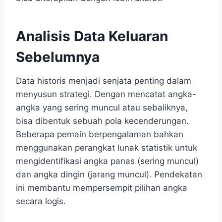
Analisis Data Keluaran
Sebelumnya
Data historis menjadi senjata penting dalam
menyusun strategi. Dengan mencatat angka-
angka yang sering muncul atau sebaliknya,
bisa dibentuk sebuah pola kecenderungan.
Beberapa pemain berpengalaman bahkan
menggunakan perangkat lunak statistik untuk
mengidentifikasi angka panas (sering muncul)
dan angka dingin (jarang muncul). Pendekatan
ini membantu mempersempit pilihan angka
secara logis.