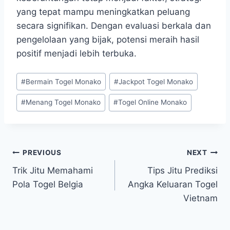
yang tepat mampu meningkatkan peluang
secara signifikan. Dengan evaluasi berkala dan
pengelolaan yang bijak, potensi meraih hasil
positif menjadi lebih terbuka.
Post
#
Bermain Togel Monako
#
Jackpot Togel Monako
Tags:
#
Menang Togel Monako
#
Togel Online Monako
Post
PREVIOUS
NEXT
Trik Jitu Memahami
Tips Jitu Prediksi
navigation
Pola Togel Belgia
Angka Keluaran Togel
Vietnam