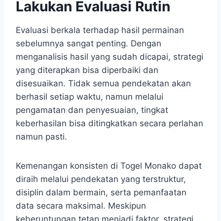
Lakukan Evaluasi Rutin
Evaluasi berkala terhadap hasil permainan
sebelumnya sangat penting. Dengan
menganalisis hasil yang sudah dicapai, strategi
yang diterapkan bisa diperbaiki dan
disesuaikan. Tidak semua pendekatan akan
berhasil setiap waktu, namun melalui
pengamatan dan penyesuaian, tingkat
keberhasilan bisa ditingkatkan secara perlahan
namun pasti.
Kemenangan konsisten di Togel Monako dapat
diraih melalui pendekatan yang terstruktur,
disiplin dalam bermain, serta pemanfaatan
data secara maksimal. Meskipun
keberuntungan tetap menjadi faktor, strategi