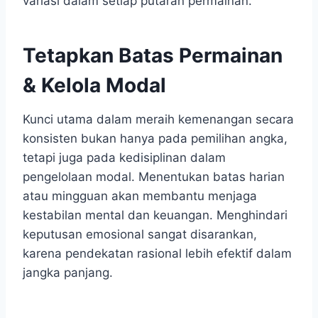
variasi dalam setiap putaran permainan.
Tetapkan Batas Permainan
& Kelola Modal
Kunci utama dalam meraih kemenangan secara
konsisten bukan hanya pada pemilihan angka,
tetapi juga pada kedisiplinan dalam
pengelolaan modal. Menentukan batas harian
atau mingguan akan membantu menjaga
kestabilan mental dan keuangan. Menghindari
keputusan emosional sangat disarankan,
karena pendekatan rasional lebih efektif dalam
jangka panjang.