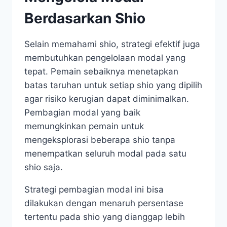
Berdasarkan Shio
Selain memahami shio, strategi efektif juga
membutuhkan pengelolaan modal yang
tepat. Pemain sebaiknya menetapkan
batas taruhan untuk setiap shio yang dipilih
agar risiko kerugian dapat diminimalkan.
Pembagian modal yang baik
memungkinkan pemain untuk
mengeksplorasi beberapa shio tanpa
menempatkan seluruh modal pada satu
shio saja.
Strategi pembagian modal ini bisa
dilakukan dengan menaruh persentase
tertentu pada shio yang dianggap lebih