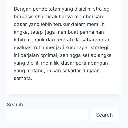
Dengan pendekatan yang disiplin, strategi
berbasis shio tidak hanya memberikan
dasar yang lebih terukur dalam memilih
angka, tetapi juga membuat permainan
lebih menarik dan terarah. Kesabaran dan
evaluasi rutin menjadi kunci agar strategi
ini berjalan optimal, sehingga setiap angka
yang dipilih memiliki dasar pertimbangan
yang matang, bukan sekadar dugaan
semata.
Search
Search