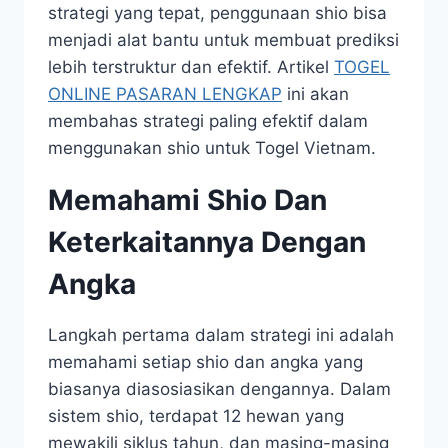
strategi yang tepat, penggunaan shio bisa
menjadi alat bantu untuk membuat prediksi
lebih terstruktur dan efektif. Artikel
TOGEL
ONLINE PASARAN LENGKAP
ini akan
membahas strategi paling efektif dalam
menggunakan shio untuk Togel Vietnam.
Memahami Shio Dan
Keterkaitannya Dengan
Angka
Langkah pertama dalam strategi ini adalah
memahami setiap shio dan angka yang
biasanya diasosiasikan dengannya. Dalam
sistem shio, terdapat 12 hewan yang
mewakili siklus tahun, dan masing-masing