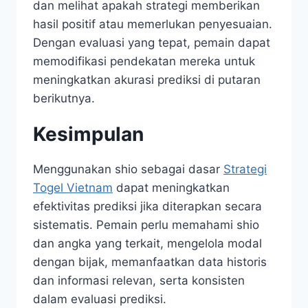
dan melihat apakah strategi memberikan
hasil positif atau memerlukan penyesuaian.
Dengan evaluasi yang tepat, pemain dapat
memodifikasi pendekatan mereka untuk
meningkatkan akurasi prediksi di putaran
berikutnya.
Kesimpulan
Menggunakan shio sebagai dasar
Strategi
Togel Vietnam
dapat meningkatkan
efektivitas prediksi jika diterapkan secara
sistematis. Pemain perlu memahami shio
dan angka yang terkait, mengelola modal
dengan bijak, memanfaatkan data historis
dan informasi relevan, serta konsisten
dalam evaluasi prediksi.