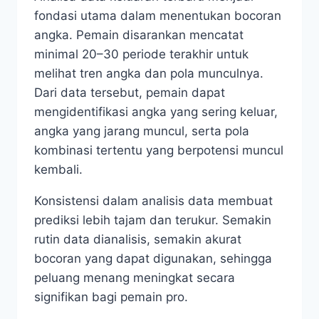
fondasi utama dalam menentukan bocoran
angka. Pemain disarankan mencatat
minimal 20–30 periode terakhir untuk
melihat tren angka dan pola munculnya.
Dari data tersebut, pemain dapat
mengidentifikasi angka yang sering keluar,
angka yang jarang muncul, serta pola
kombinasi tertentu yang berpotensi muncul
kembali.
Konsistensi dalam analisis data membuat
prediksi lebih tajam dan terukur. Semakin
rutin data dianalisis, semakin akurat
bocoran yang dapat digunakan, sehingga
peluang menang meningkat secara
signifikan bagi pemain pro.