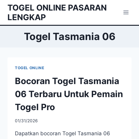
Skip
TOGEL ONLINE PASARAN
to
LENGKAP
content
Togel Tasmania 06
TOGEL ONLINE
Bocoran Togel Tasmania
06 Terbaru Untuk Pemain
Togel Pro
01/31/2026
Dapatkan bocoran Togel Tasmania 06