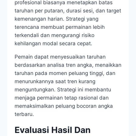
profesional biasanya menetapkan batas
taruhan per putaran, durasi sesi, dan target
kemenangan harian. Strategi yang
terencana membuat permainan lebih
terkendali dan mengurangi risiko
kehilangan modal secara cepat.
Pemain dapat menyesuaikan taruhan
berdasarkan analisa tren angka, menaikkan
taruhan pada momen peluang tinggi, dan
menurunkannya saat tren kurang
menguntungkan. Strategi ini membantu
menjaga permainan tetap rasional dan
memaksimalkan peluang bocoran angka
terbaru.
Evaluasi Hasil Dan