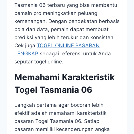
Tasmania 06 terbaru yang bisa membantu
pemain pro meningkatkan peluang
kemenangan. Dengan pendekatan berbasis
pola dan data, pemain dapat membuat
prediksi yang lebih terukur dan konsisten.
Cek juga
TOGEL ONLINE PASARAN
LENGKAP
sebagai referensi untuk Anda
seputar togel online.
Memahami Karakteristik
Togel Tasmania 06
Langkah pertama agar bocoran lebih
efektif adalah memahami karakteristik
pasaran Togel Tasmania 06. Setiap
pasaran memiliki kecenderungan angka