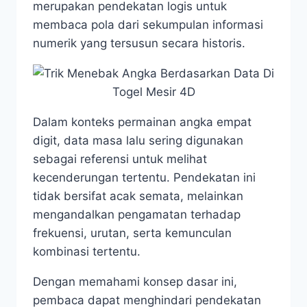
merupakan pendekatan logis untuk
membaca pola dari sekumpulan informasi
numerik yang tersusun secara historis.
Dalam konteks permainan angka empat
digit, data masa lalu sering digunakan
sebagai referensi untuk melihat
kecenderungan tertentu. Pendekatan ini
tidak bersifat acak semata, melainkan
mengandalkan pengamatan terhadap
frekuensi, urutan, serta kemunculan
kombinasi tertentu.
Dengan memahami konsep dasar ini,
pembaca dapat menghindari pendekatan