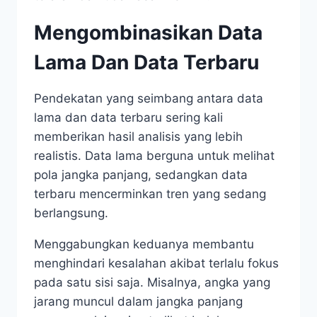
Mengombinasikan Data
Lama Dan Data Terbaru
Pendekatan yang seimbang antara data
lama dan data terbaru sering kali
memberikan hasil analisis yang lebih
realistis. Data lama berguna untuk melihat
pola jangka panjang, sedangkan data
terbaru mencerminkan tren yang sedang
berlangsung.
Menggabungkan keduanya membantu
menghindari kesalahan akibat terlalu fokus
pada satu sisi saja. Misalnya, angka yang
jarang muncul dalam jangka panjang