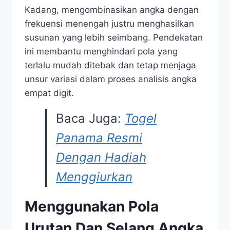
Kadang, mengombinasikan angka dengan
frekuensi menengah justru menghasilkan
susunan yang lebih seimbang. Pendekatan
ini membantu menghindari pola yang
terlalu mudah ditebak dan tetap menjaga
unsur variasi dalam proses analisis angka
empat digit.
Baca Juga:
Togel
Panama Resmi
Dengan Hadiah
Menggiurkan
Menggunakan Pola
Urutan Dan Selang Angka