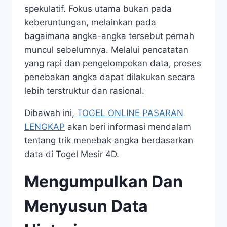
spekulatif. Fokus utama bukan pada
keberuntungan, melainkan pada
bagaimana angka-angka tersebut pernah
muncul sebelumnya. Melalui pencatatan
yang rapi dan pengelompokan data, proses
penebakan angka dapat dilakukan secara
lebih terstruktur dan rasional.
Dibawah ini,
TOGEL ONLINE PASARAN
LENGKAP
akan beri informasi mendalam
tentang trik menebak angka berdasarkan
data di Togel Mesir 4D.
Mengumpulkan Dan
Menyusun Data