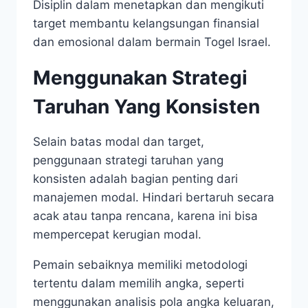
Disiplin dalam menetapkan dan mengikuti
target membantu kelangsungan finansial
dan emosional dalam bermain Togel Israel.
Menggunakan Strategi
Taruhan Yang Konsisten
Selain batas modal dan target,
penggunaan strategi taruhan yang
konsisten adalah bagian penting dari
manajemen modal. Hindari bertaruh secara
acak atau tanpa rencana, karena ini bisa
mempercepat kerugian modal.
Pemain sebaiknya memiliki metodologi
tertentu dalam memilih angka, seperti
menggunakan analisis pola angka keluaran,