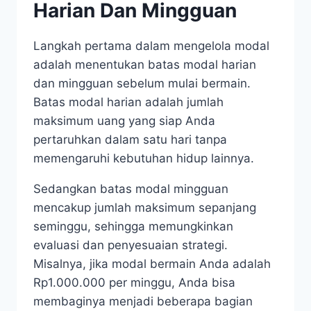
Harian Dan Mingguan
Langkah pertama dalam mengelola modal
adalah menentukan batas modal harian
dan mingguan sebelum mulai bermain.
Batas modal harian adalah jumlah
maksimum uang yang siap Anda
pertaruhkan dalam satu hari tanpa
memengaruhi kebutuhan hidup lainnya.
Sedangkan batas modal mingguan
mencakup jumlah maksimum sepanjang
seminggu, sehingga memungkinkan
evaluasi dan penyesuaian strategi.
Misalnya, jika modal bermain Anda adalah
Rp1.000.000 per minggu, Anda bisa
membaginya menjadi beberapa bagian