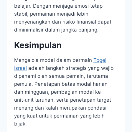
belajar. Dengan menjaga emosi tetap
stabil, permainan menjadi lebih
menyenangkan dan risiko finansial dapat
diminimalisir dalam jangka panjang.
Kesimpulan
Mengelola modal dalam bermain
Togel
Israel
adalah langkah strategis yang wajib
dipahami oleh semua pemain, terutama
pemula. Penetapan batas modal harian
dan mingguan, pembagian modal ke
unit‑unit taruhan, serta penetapan target
menang dan kalah merupakan pondasi
yang kuat untuk permainan yang lebih
bijak.