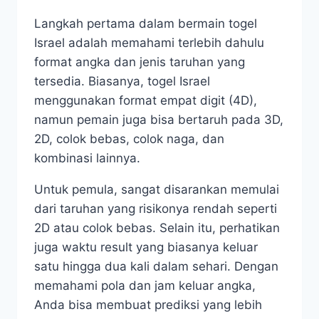
Langkah pertama dalam bermain togel
Israel adalah memahami terlebih dahulu
format angka dan jenis taruhan yang
tersedia. Biasanya, togel Israel
menggunakan format empat digit (4D),
namun pemain juga bisa bertaruh pada 3D,
2D, colok bebas, colok naga, dan
kombinasi lainnya.
Untuk pemula, sangat disarankan memulai
dari taruhan yang risikonya rendah seperti
2D atau colok bebas. Selain itu, perhatikan
juga waktu result yang biasanya keluar
satu hingga dua kali dalam sehari. Dengan
memahami pola dan jam keluar angka,
Anda bisa membuat prediksi yang lebih