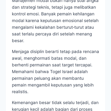
Manajemen modal bukan hanya soal angka
dan strategi teknis, tetapi juga melibatkan
kontrol emosi. Banyak pemain kehilangan
modal karena keputusan emosional setelah
mengalami kekalahan berturut‑turut atau
saat terlalu percaya diri setelah menang
besar.
Menjaga disiplin berarti tetap pada rencana
awal, menghormati batas modal, dan
berhenti permainan saat target tercapai.
Memahami bahwa Togel Israel adalah
permainan peluang akan membantu
pemain mengambil keputusan yang lebih
realistis.
Kemenangan besar tidak selalu terjadi, dan
kerugian kecil adalah bagian dari proses