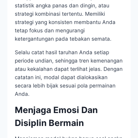
statistik angka panas dan dingin, atau
strategi kombinasi tertentu. Memiliki
strategi yang konsisten membantu Anda
tetap fokus dan mengurangi
ketergantungan pada tebakan semata.
Selalu catat hasil taruhan Anda setiap
periode undian, sehingga tren kemenangan
atau kekalahan dapat terlihat jelas. Dengan
catatan ini, modal dapat dialokasikan
secara lebih bijak sesuai pola permainan
Anda.
Menjaga Emosi Dan
Disiplin Bermain