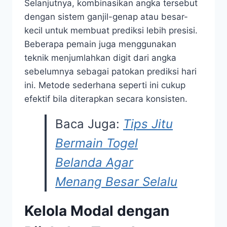
Selanjutnya, kombinasikan angka tersebut
dengan sistem ganjil-genap atau besar-
kecil untuk membuat prediksi lebih presisi.
Beberapa pemain juga menggunakan
teknik menjumlahkan digit dari angka
sebelumnya sebagai patokan prediksi hari
ini. Metode sederhana seperti ini cukup
efektif bila diterapkan secara konsisten.
Baca Juga:
Tips Jitu
Bermain Togel
Belanda Agar
Menang Besar Selalu
Kelola Modal dengan