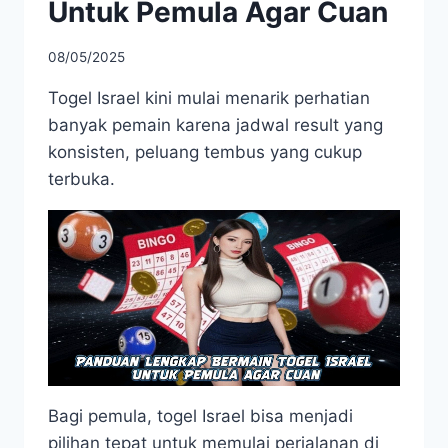
Untuk Pemula Agar Cuan
08/05/2025
Togel Israel kini mulai menarik perhatian
banyak pemain karena jadwal result yang
konsisten, peluang tembus yang cukup
terbuka.
Bagi pemula, togel Israel bisa menjadi
pilihan tepat untuk memulai perjalanan di