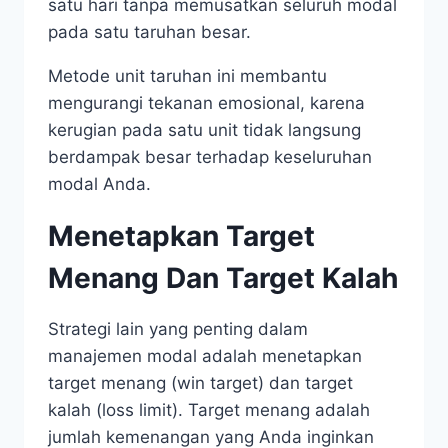
satu hari tanpa memusatkan seluruh modal
pada satu taruhan besar.
Metode unit taruhan ini membantu
mengurangi tekanan emosional, karena
kerugian pada satu unit tidak langsung
berdampak besar terhadap keseluruhan
modal Anda.
Menetapkan Target
Menang Dan Target Kalah
Strategi lain yang penting dalam
manajemen modal adalah menetapkan
target menang (win target) dan target
kalah (loss limit). Target menang adalah
jumlah kemenangan yang Anda inginkan