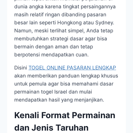
dunia angka karena tingkat persaingannya
masih relatif ringan dibanding pasaran
besar lain seperti Hongkong atau Sydney.
Namun, meski terlihat simpel, Anda tetap
membutuhkan strategi dasar agar bisa
bermain dengan aman dan tetap
berpotensi mendapatkan cuan.
Disini
TOGEL ONLINE PASARAN LENGKAP
akan memberikan panduan lengkap khusus
untuk pemula agar bisa memahami dasar
permainan togel Israel dan mulai
mendapatkan hasil yang menjanjikan.
Kenali Format Permainan
dan Jenis Taruhan