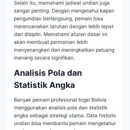
Selain itu, memahami jadwal undian juga
sangat penting. Dengan mengetahui kapan
pengundian berlangsung, pemain bisa
merencanakan taruhan dengan lebih tepat
dan disiplin. Memahami aturan dasar ini
akan membuat permainan lebih
menyenangkan dan meningkatkan peluang
menang secara signifikan.
Analisis Pola dan
Statistik Angka
Banyak pemain profesional togel Bolivia
menggunakan analisis pola dan statistik
angka sebagai strategi utama. Data historis
undian bisa membantu pemain mengetahui