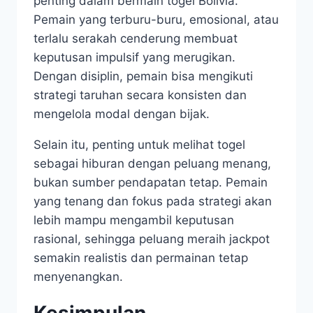
penting dalam bermain togel Bolivia.
Pemain yang terburu-buru, emosional, atau
terlalu serakah cenderung membuat
keputusan impulsif yang merugikan.
Dengan disiplin, pemain bisa mengikuti
strategi taruhan secara konsisten dan
mengelola modal dengan bijak.
Selain itu, penting untuk melihat togel
sebagai hiburan dengan peluang menang,
bukan sumber pendapatan tetap. Pemain
yang tenang dan fokus pada strategi akan
lebih mampu mengambil keputusan
rasional, sehingga peluang meraih jackpot
semakin realistis dan permainan tetap
menyenangkan.