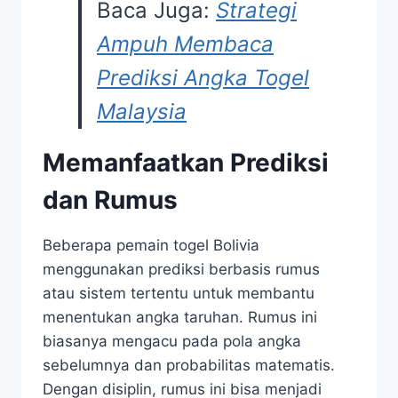
Baca Juga:
Strategi
Ampuh Membaca
Prediksi Angka Togel
Malaysia
Memanfaatkan Prediksi
dan Rumus
Beberapa pemain togel Bolivia
menggunakan prediksi berbasis rumus
atau sistem tertentu untuk membantu
menentukan angka taruhan. Rumus ini
biasanya mengacu pada pola angka
sebelumnya dan probabilitas matematis.
Dengan disiplin, rumus ini bisa menjadi