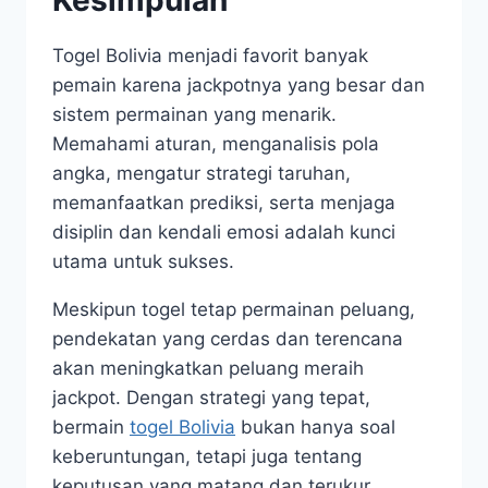
Kesimpulan
Togel Bolivia menjadi favorit banyak
pemain karena jackpotnya yang besar dan
sistem permainan yang menarik.
Memahami aturan, menganalisis pola
angka, mengatur strategi taruhan,
memanfaatkan prediksi, serta menjaga
disiplin dan kendali emosi adalah kunci
utama untuk sukses.
Meskipun togel tetap permainan peluang,
pendekatan yang cerdas dan terencana
akan meningkatkan peluang meraih
jackpot. Dengan strategi yang tepat,
bermain
togel Bolivia
bukan hanya soal
keberuntungan, tetapi juga tentang
keputusan yang matang dan terukur.