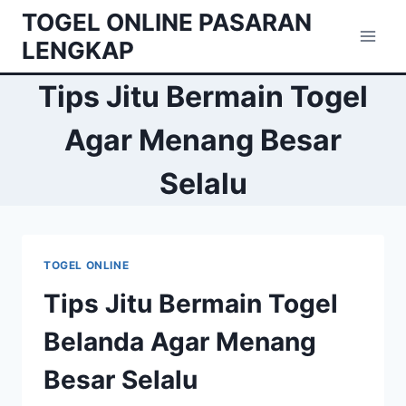
Skip
TOGEL ONLINE PASARAN
to
LENGKAP
content
Tips Jitu Bermain Togel
Agar Menang Besar
Selalu
TOGEL ONLINE
Tips Jitu Bermain Togel
Belanda Agar Menang
Besar Selalu