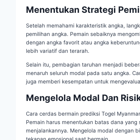
Menentukan Strategi Pemi
Setelah memahami karakteristik angka, langk
pemilihan angka. Pemain sebaiknya mengomb
dengan angka favorit atau angka keberuntung
lebih variatif dan terarah.
Selain itu, pembagian taruhan menjadi bebe
menaruh seluruh modal pada satu angka. Cara 
juga memberi kesempatan untuk mengevaluasi 
Mengelola Modal Dan Risi
Cara cerdas bermain prediksi Togel Myanma
Pemain harus menentukan batas dana yang si
menjalankannya. Mengelola modal dengan b
tekanan emosional saat bermain.