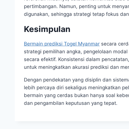
pertimbangan. Namun, penting untuk menyari
digunakan, sehingga strategi tetap fokus dan 
Kesimpulan
Bermain prediksi Togel Myanmar
secara cerd
strategi pemilihan angka, pengelolaan modal
secara efektif. Konsistensi dalam pencatatan
untuk meningkatkan akurasi prediksi dan mem
Dengan pendekatan yang disiplin dan sistem
lebih percaya diri sekaligus meningkatkan p
bermain yang cerdas bukan hanya soal keber
dan pengambilan keputusan yang tepat.