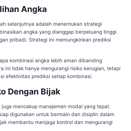
lihan Angka
ah selanjutnya adalah menentukan strategi
inasikan angka yang dianggap berpeluang tinggi
an pribadi. Strategi ini memungkinkan prediksi
rapa kombinasi angka lebih aman dibanding
ini tidak hanya mengurangi risiko kerugian, tetapi
efektivitas prediksi setiap kombinasi.
ko Dengan Bijak
r juga mencakup manajemen modal yang tepat.
ap digunakan untuk bermain dan disiplin dalam
ijak membantu menjaga kontrol dan mengurangi