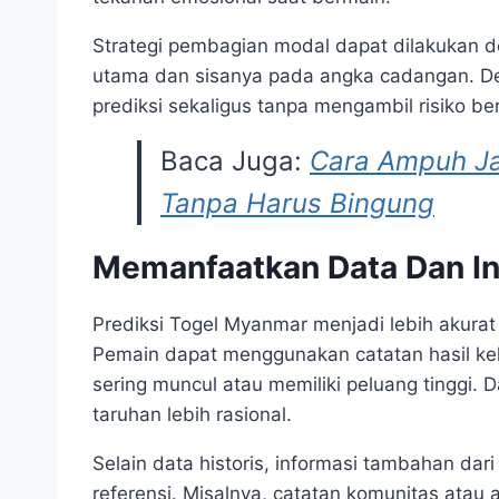
Strategi pembagian modal dapat dilakukan 
utama dan sisanya pada angka cadangan. D
prediksi sekaligus tanpa mengambil risiko be
Baca Juga:
Cara Ampuh Ja
Tanpa Harus Bingung
Memanfaatkan Data Dan Inf
Prediksi Togel Myanmar menjadi lebih akurat 
Pemain dapat menggunakan catatan hasil ke
sering muncul atau memiliki peluang tinggi
taruhan lebih rasional.
Selain data historis, informasi tambahan da
referensi. Misalnya, catatan komunitas atau 