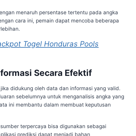
dengan menaruh persentase tertentu pada angka
engan cara ini, pemain dapat mencoba beberapa
rlebihan.
ckpot Togel Honduras Pools
ormasi Secara Efektif
jika didukung oleh data dan informasi yang valid.
luaran sebelumnya untuk menganalisis angka yang
. Data ini membantu dalam membuat keputusan
ri sumber terpercaya bisa digunakan sebagai
aplikasi prediksi dapat menjadi bahan