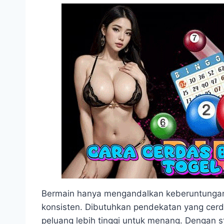
Bermain hanya mengandalkan keberuntungan s
konsisten. Dibutuhkan pendekatan yang cerdas
peluang lebih tinggi untuk menang. Dengan s