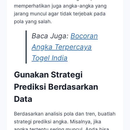
memperhatikan juga angka-angka yang
jarang muncul agar tidak terjebak pada
pola yang salah.
Baca Juga:
Bocoran
Angka Terpercaya
Togel India
Gunakan Strategi
Prediksi Berdasarkan
Data
Berdasarkan analisis pola dan tren, buatlah
strategi prediksi angka. Misalnya, jika
angka tertentu sering muncul, Anda bisa