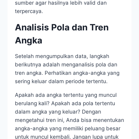
sumber agar hasilnya lebih valid dan
terpercaya.
Analisis Pola dan Tren
Angka
Setelah mengumpulkan data, langkah
berikutnya adalah menganalisis pola dan
tren angka. Perhatikan angka-angka yang
sering keluar dalam periode tertentu.
Apakah ada angka tertentu yang muncul
berulang kali? Apakah ada pola tertentu
dalam angka yang keluar? Dengan
mengetahui tren ini, Anda bisa menentukan
angka-angka yang memiliki peluang besar
untuk muncul kembali. Jangan lupa untuk