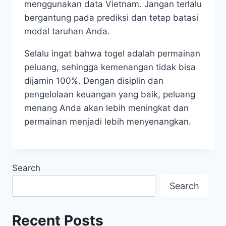
menggunakan data Vietnam. Jangan terlalu
bergantung pada prediksi dan tetap batasi
modal taruhan Anda.
Selalu ingat bahwa togel adalah permainan
peluang, sehingga kemenangan tidak bisa
dijamin 100%. Dengan disiplin dan
pengelolaan keuangan yang baik, peluang
menang Anda akan lebih meningkat dan
permainan menjadi lebih menyenangkan.
Search
Search
Recent Posts