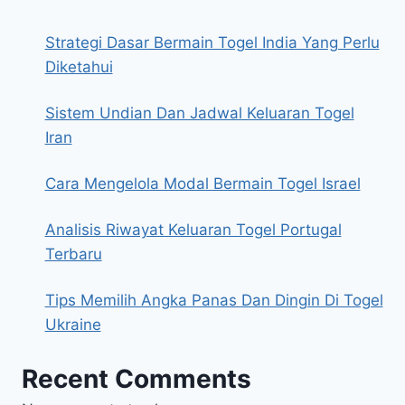
Strategi Dasar Bermain Togel India Yang Perlu
Diketahui
Sistem Undian Dan Jadwal Keluaran Togel
Iran
Cara Mengelola Modal Bermain Togel Israel
Analisis Riwayat Keluaran Togel Portugal
Terbaru
Tips Memilih Angka Panas Dan Dingin Di Togel
Ukraine
Recent Comments