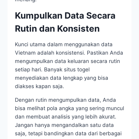
Kumpulkan Data Secara
Rutin dan Konsisten
Kunci utama dalam menggunakan data
Vietnam adalah konsistensi. Pastikan Anda
mengumpulkan data keluaran secara rutin
setiap hari. Banyak situs togel
menyediakan data lengkap yang bisa
diakses kapan saja.
Dengan rutin mengumpulkan data, Anda
bisa melihat pola angka yang sering muncul
dan membuat analisis yang lebih akurat.
Jangan hanya mengandalkan satu data
saja, tetapi bandingkan data dari berbagai