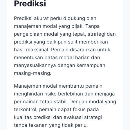
Prediksi
Prediksi akurat perlu didukung oleh
manajemen modal yang bijak. Tanpa
pengelolaan modal yang tepat, strategi dan
prediksi yang baik pun sulit memberikan
hasil maksimal. Pemain disarankan untuk
menentukan batas modal harian dan
menyesuaikannya dengan kemampuan
masing-masing.
Manajemen modal membantu pemain
menghindari risiko berlebihan dan menjaga
permainan tetap stabil. Dengan modal yang
terkontrol, pemain dapat fokus pada
kualitas prediksi dan evaluasi strategi
tanpa tekanan yang tidak perlu.