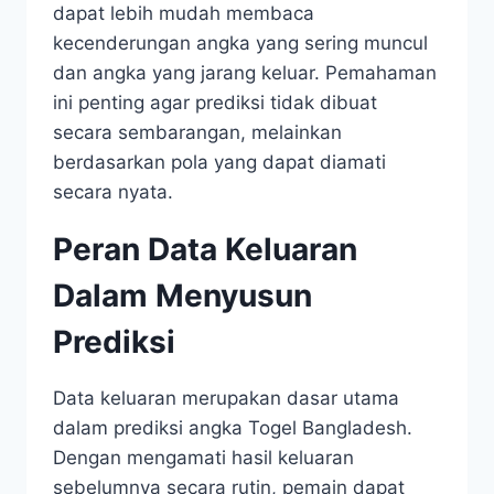
dapat lebih mudah membaca
kecenderungan angka yang sering muncul
dan angka yang jarang keluar. Pemahaman
ini penting agar prediksi tidak dibuat
secara sembarangan, melainkan
berdasarkan pola yang dapat diamati
secara nyata.
Peran Data Keluaran
Dalam Menyusun
Prediksi
Data keluaran merupakan dasar utama
dalam prediksi angka Togel Bangladesh.
Dengan mengamati hasil keluaran
sebelumnya secara rutin, pemain dapat