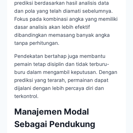
prediksi berdasarkan hasil analisis data
dan pola yang telah diamati sebelumnya.
Fokus pada kombinasi angka yang memiliki
dasar analisis akan lebih efektif
dibandingkan memasang banyak angka
tanpa perhitungan.
Pendekatan bertahap juga membantu
pemain tetap disiplin dan tidak terburu-
buru dalam mengambil keputusan. Dengan
prediksi yang terarah, permainan dapat
dijalani dengan lebih percaya diri dan
terkontrol.
Manajemen Modal
Sebagai Pendukung