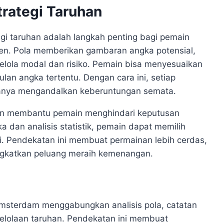
rategi Taruhan
i taruhan adalah langkah penting bagi pemain
en. Pola memberikan gambaran angka potensial,
lola modal dan risiko. Pemain bisa menyesuaikan
an angka tertentu. Dengan cara ini, setiap
 hanya mengandalkan keberuntungan semata.
ruhan membantu pemain menghindari keputusan
 dan analisis statistik, pemain dapat memilih
i. Pendekatan ini membuat permainan lebih cerdas,
ngkatkan peluang meraih kemenangan.
msterdam menggabungkan analisis pola, catatan
gelolaan taruhan. Pendekatan ini membuat