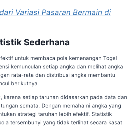
ari Variasi Pasaran Bermain di
tistik Sederhana
t efektif untuk membaca pola kemenangan Togel
nsi kemunculan setiap angka dan melihat angka
ungan rata-rata dan distribusi angka membantu
ul berikutnya.
, karena setiap taruhan didasarkan pada data dan
runtungan semata. Dengan memahami angka yang
kan strategi taruhan lebih efektif. Statistik
la tersembunyi yang tidak terlihat secara kasat