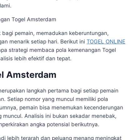
lami.
k bagi pemain, memadukan keberuntungan,
n menarik setiap hari. Berikut ini
TOGEL ONLINE
a strategi membaca pola kemenangan Togel
sis lebih efektif dan tepat.
el Amsterdam
erupakan langkah pertama bagi setiap pemain
. Setiap nomor yang muncul memiliki pola
belumnya, pemain bisa menemukan kecenderungan
 muncul. Analisis ini bukan sekadar menebak,
perkirakan angka potensial berikutnya.
adi lebih terarah dan peluang menang meningkat