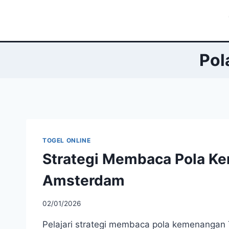
Skip
to
content
Pol
TOGEL ONLINE
Strategi Membaca Pola Ke
Amsterdam
02/01/2026
Pelajari strategi membaca pola kemenangan 