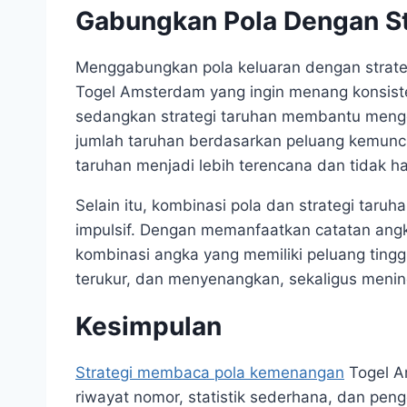
Gabungkan Pola Dengan St
Menggabungkan pola keluaran dengan strateg
Togel Amsterdam yang ingin menang konsist
sedangkan strategi taruhan membantu menge
jumlah taruhan berdasarkan peluang kemuncul
taruhan menjadi lebih terencana dan tidak
Selain itu, kombinasi pola dan strategi ta
impulsif. Dengan memanfaatkan catatan angka
kombinasi angka yang memiliki peluang tingg
terukur, dan menyenangkan, sekaligus meni
Kesimpulan
Strategi membaca pola kemenangan
Togel A
riwayat nomor, statistik sederhana, dan pen