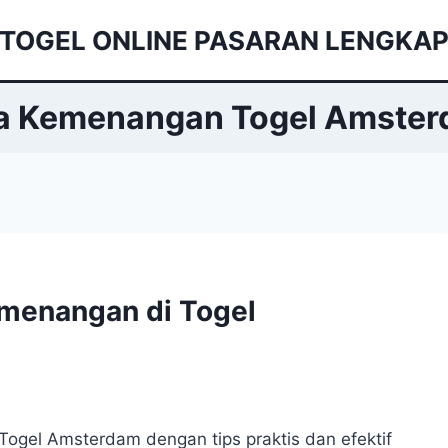
TOGEL ONLINE PASARAN LENGKA
a Kemenangan Togel Amste
menangan di Togel
Togel Amsterdam dengan tips praktis dan efektif