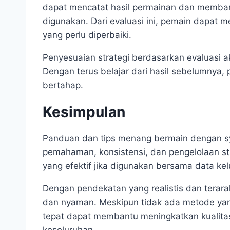
dapat mencatat hasil permainan dan memban
digunakan. Dari evaluasi ini, pemain dapat 
yang perlu diperbaiki.
Penyesuaian strategi berdasarkan evaluasi 
Dengan terus belajar dari hasil sebelumnya, 
bertahap.
Kesimpulan
Panduan dan tips menang bermain dengan s
pemahaman, konsistensi, dan pengelolaan str
yang efektif jika digunakan bersama data kel
Dengan pendekatan yang realistis dan terara
dan nyaman. Meskipun tidak ada metode yang
tepat dapat membantu meningkatkan kualita
keseluruhan.