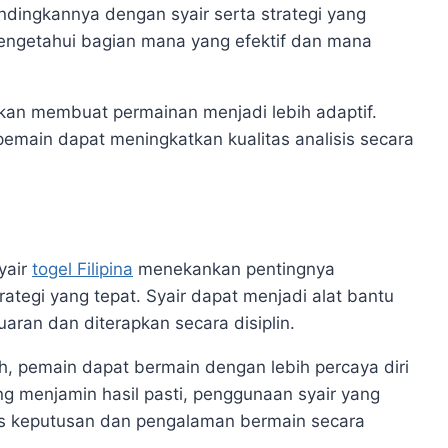
dingkannya dengan syair serta strategi yang
mengetahui bagian mana yang efektif dan mana
akan membuat permainan menjadi lebih adaptif.
pemain dapat meningkatkan kualitas analisis secara
yair
togel Filipina
menekankan pentingnya
ategi yang tepat. Syair dapat menjadi alat bantu
uaran dan diterapkan secara disiplin.
h, pemain dapat bermain dengan lebih percaya diri
 menjamin hasil pasti, penggunaan syair yang
s keputusan dan pengalaman bermain secara