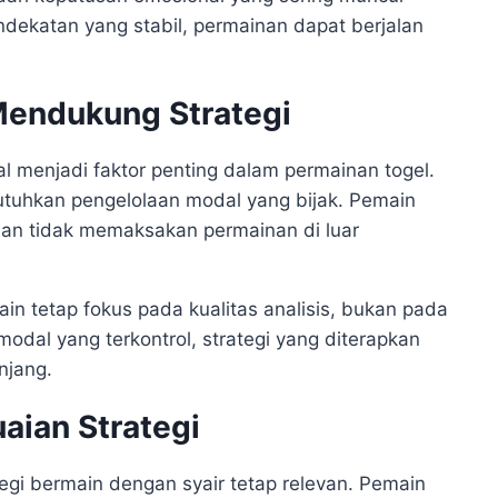
ndekatan yang stabil, permainan dapat berjalan
endukung Strategi
al menjadi faktor penting dalam permainan togel.
utuhkan pengelolaan modal yang bijak. Pemain
an tidak memaksakan permainan di luar
 tetap fokus pada kualitas analisis, bukan pada
odal yang terkontrol, strategi yang diterapkan
njang.
aian Strategi
tegi bermain dengan syair tetap relevan. Pemain