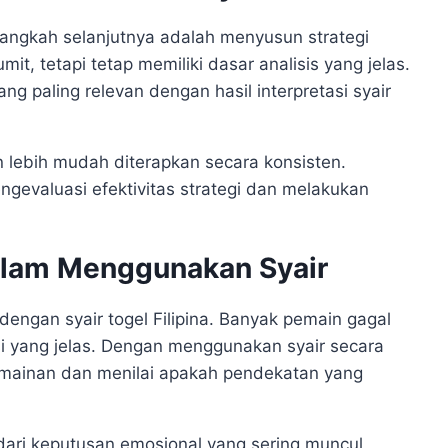
langkah selanjutnya adalah menyusun strategi
umit, tetapi tetap memiliki dasar analisis yang jelas.
g paling relevan dengan hasil interpretasi syair
 lebih mudah diterapkan secara konsisten.
ngevaluasi efektivitas strategi dan melakukan
alam Menggunakan Syair
engan syair togel Filipina. Banyak pemain gagal
si yang jelas. Dengan menggunakan syair secara
mainan dan menilai apakah pendekatan yang
ari keputusan emosional yang sering muncul