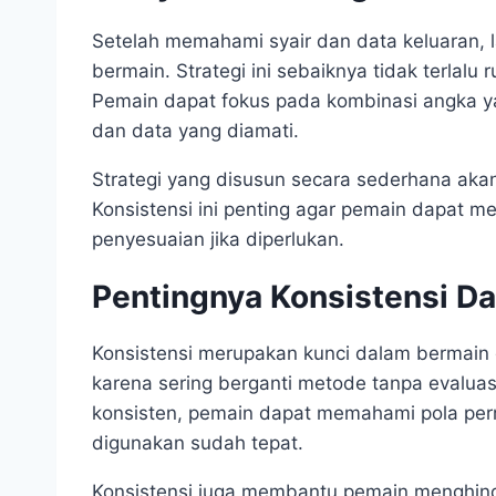
Setelah memahami syair dan data keluaran, 
bermain. Strategi ini sebaiknya tidak terlalu r
Pemain dapat fokus pada kombinasi angka yan
dan data yang diamati.
Strategi yang disusun secara sederhana akan
Konsistensi ini penting agar pemain dapat me
penyesuaian jika diperlukan.
Pentingnya Konsistensi D
Konsistensi merupakan kunci dalam bermain d
karena sering berganti metode tanpa evalua
konsisten, pemain dapat memahami pola per
digunakan sudah tepat.
Konsistensi juga membantu pemain menghind