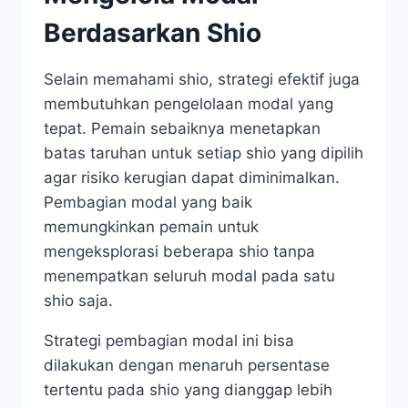
Berdasarkan Shio
Selain memahami shio, strategi efektif juga
membutuhkan pengelolaan modal yang
tepat. Pemain sebaiknya menetapkan
batas taruhan untuk setiap shio yang dipilih
agar risiko kerugian dapat diminimalkan.
Pembagian modal yang baik
memungkinkan pemain untuk
mengeksplorasi beberapa shio tanpa
menempatkan seluruh modal pada satu
shio saja.
Strategi pembagian modal ini bisa
dilakukan dengan menaruh persentase
tertentu pada shio yang dianggap lebih