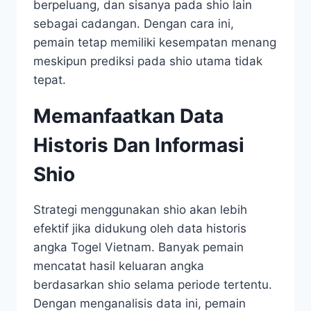
berpeluang, dan sisanya pada shio lain
sebagai cadangan. Dengan cara ini,
pemain tetap memiliki kesempatan menang
meskipun prediksi pada shio utama tidak
tepat.
Memanfaatkan Data
Historis Dan Informasi
Shio
Strategi menggunakan shio akan lebih
efektif jika didukung oleh data historis
angka Togel Vietnam. Banyak pemain
mencatat hasil keluaran angka
berdasarkan shio selama periode tertentu.
Dengan menganalisis data ini, pemain