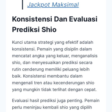
Jackpot Maksimal
Konsistensi Dan Evaluasi
Prediksi Shio
Kunci utama strategi yang efektif adalah
konsistensi. Pemain yang disiplin dalam
mencatat angka yang keluar, menganalisis
shio, dan menyesuaikan prediksi secara
rutin cenderung memiliki peluang lebih
baik. Konsistensi membantu dalam
mengenali tren atau kecenderungan shio
yang mungkin tidak terlihat dengan cepat.
Evaluasi hasil prediksi juga penting. Pemain
perlu meninjau kembali shio yang dipilih