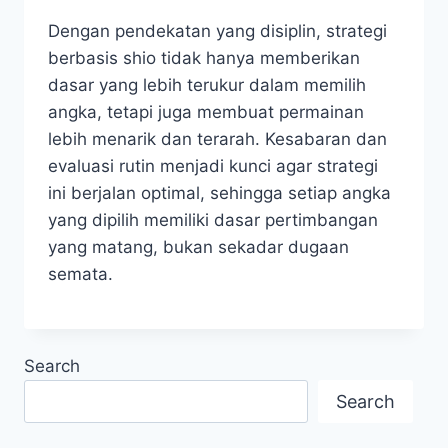
Dengan pendekatan yang disiplin, strategi
berbasis shio tidak hanya memberikan
dasar yang lebih terukur dalam memilih
angka, tetapi juga membuat permainan
lebih menarik dan terarah. Kesabaran dan
evaluasi rutin menjadi kunci agar strategi
ini berjalan optimal, sehingga setiap angka
yang dipilih memiliki dasar pertimbangan
yang matang, bukan sekadar dugaan
semata.
Search
Search