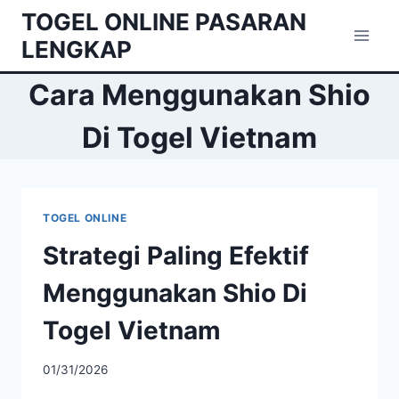
Skip
TOGEL ONLINE PASARAN
to
LENGKAP
content
Cara Menggunakan Shio
Di Togel Vietnam
TOGEL ONLINE
Strategi Paling Efektif
Menggunakan Shio Di
Togel Vietnam
01/31/2026