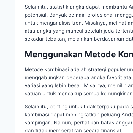
Selain itu, statistik angka dapat membantu
potensial. Banyak pemain profesional mengg
untuk menganalisis tren. Misalnya, melihat 
atau angka yang muncul setelah jeda tertent
sekadar tebakan, melainkan berdasarkan dat
Menggunakan Metode Kom
Metode kombinasi adalah strategi populer 
menggabungkan beberapa angka favorit atau
variasi yang lebih besar. Misalnya, memilih 
satuan untuk mencakup semua kemungkinan
Selain itu, penting untuk tidak terpaku pad
kombinasi dapat meningkatkan peluang An
sampingan. Namun, perhatikan batas anggara
dan tidak memberatkan secara finansial.