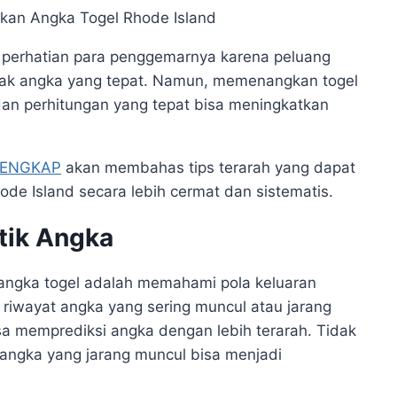
k perhatian para penggemarnya karena peluang
k angka yang tepat. Namun, memenangkan togel
dan perhitungan yang tepat bisa meningkatkan
LENGKAP
akan membahas tips terarah yang dapat
e Island secara lebih cermat dan sistematis.
tik Angka
angka togel adalah memahami pola keluaran
 riwayat angka yang sering muncul atau jarang
isa memprediksi angka dengan lebih terarah. Tidak
 angka yang jarang muncul bisa menjadi