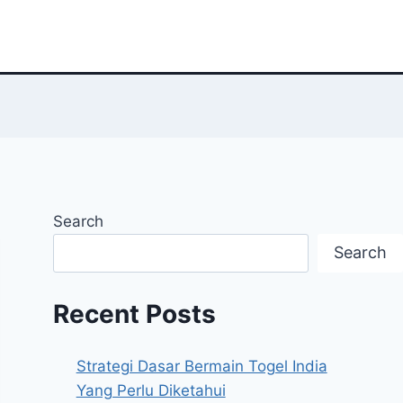
P
Search
Search
Recent Posts
Strategi Dasar Bermain Togel India
Yang Perlu Diketahui