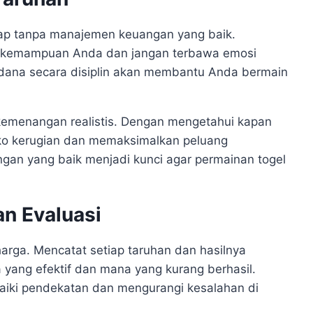
kap tanpa manajemen keuangan yang baik.
n kemampuan Anda dan jangan terbawa emosi
a dana secara disiplin akan membantu Anda bermain
 kemenangan realistis. Dengan mengetahui kapan
iko kerugian dan memaksimalkan peluang
n yang baik menjadi kunci agar permainan togel
an Evaluasi
rharga. Mencatat setiap taruhan dan hasilnya
yang efektif dan mana yang kurang berhasil.
iki pendekatan dan mengurangi kesalahan di