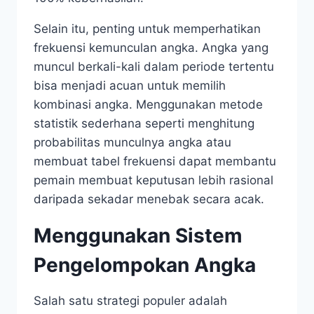
Selain itu, penting untuk memperhatikan
frekuensi kemunculan angka. Angka yang
muncul berkali-kali dalam periode tertentu
bisa menjadi acuan untuk memilih
kombinasi angka. Menggunakan metode
statistik sederhana seperti menghitung
probabilitas munculnya angka atau
membuat tabel frekuensi dapat membantu
pemain membuat keputusan lebih rasional
daripada sekadar menebak secara acak.
Menggunakan Sistem
Pengelompokan Angka
Salah satu strategi populer adalah