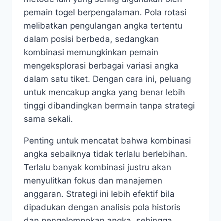
pemain togel berpengalaman. Pola rotasi
melibatkan pengulangan angka tertentu
dalam posisi berbeda, sedangkan
kombinasi memungkinkan pemain
mengeksplorasi berbagai variasi angka
dalam satu tiket. Dengan cara ini, peluang
untuk mencakup angka yang benar lebih
tinggi dibandingkan bermain tanpa strategi
sama sekali.
Penting untuk mencatat bahwa kombinasi
angka sebaiknya tidak terlalu berlebihan.
Terlalu banyak kombinasi justru akan
menyulitkan fokus dan manajemen
anggaran. Strategi ini lebih efektif bila
dipadukan dengan analisis pola historis
dan pengelompokan angka, sehingga