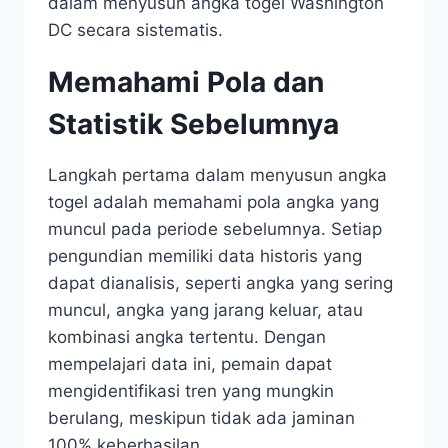
dalam menyusun angka togel Washington
DC secara sistematis.
Memahami Pola dan
Statistik Sebelumnya
Langkah pertama dalam menyusun angka
togel adalah memahami pola angka yang
muncul pada periode sebelumnya. Setiap
pengundian memiliki data historis yang
dapat dianalisis, seperti angka yang sering
muncul, angka yang jarang keluar, atau
kombinasi angka tertentu. Dengan
mempelajari data ini, pemain dapat
mengidentifikasi tren yang mungkin
berulang, meskipun tidak ada jaminan
100% keberhasilan.