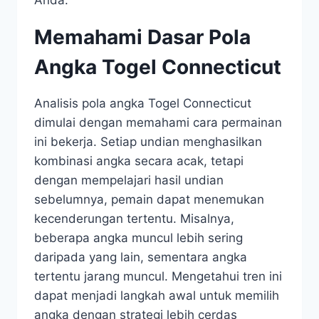
Anda.
Memahami Dasar Pola
Angka Togel Connecticut
Analisis pola angka Togel Connecticut
dimulai dengan memahami cara permainan
ini bekerja. Setiap undian menghasilkan
kombinasi angka secara acak, tetapi
dengan mempelajari hasil undian
sebelumnya, pemain dapat menemukan
kecenderungan tertentu. Misalnya,
beberapa angka muncul lebih sering
daripada yang lain, sementara angka
tertentu jarang muncul. Mengetahui tren ini
dapat menjadi langkah awal untuk memilih
angka dengan strategi lebih cerdas