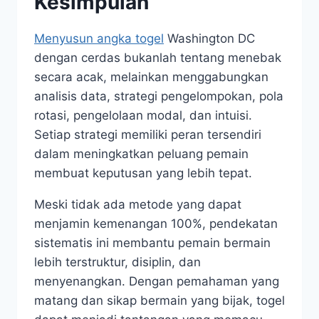
Kesimpulan
Menyusun angka togel
Washington DC
dengan cerdas bukanlah tentang menebak
secara acak, melainkan menggabungkan
analisis data, strategi pengelompokan, pola
rotasi, pengelolaan modal, dan intuisi.
Setiap strategi memiliki peran tersendiri
dalam meningkatkan peluang pemain
membuat keputusan yang lebih tepat.
Meski tidak ada metode yang dapat
menjamin kemenangan 100%, pendekatan
sistematis ini membantu pemain bermain
lebih terstruktur, disiplin, dan
menyenangkan. Dengan pemahaman yang
matang dan sikap bermain yang bijak, togel