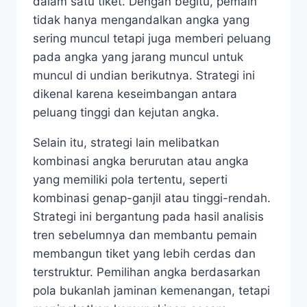
dalam satu tiket. Dengan begitu, pemain
tidak hanya mengandalkan angka yang
sering muncul tetapi juga memberi peluang
pada angka yang jarang muncul untuk
muncul di undian berikutnya. Strategi ini
dikenal karena keseimbangan antara
peluang tinggi dan kejutan angka.
Selain itu, strategi lain melibatkan
kombinasi angka berurutan atau angka
yang memiliki pola tertentu, seperti
kombinasi genap-ganjil atau tinggi-rendah.
Strategi ini bergantung pada hasil analisis
tren sebelumnya dan membantu pemain
membangun tiket yang lebih cerdas dan
terstruktur. Pemilihan angka berdasarkan
pola bukanlah jaminan kemenangan, tetapi