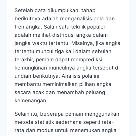
Setelah data dikumpulkan, tahap
berikutnya adalah menganalisis pola dan
tren angka. Salah satu teknik populer
adalah melihat distribusi angka dalam
jangka waktu tertentu. Misalnya, jika angka
tertentu muncul tiga kali dalam sebulan
terakhir, pemain dapat memprediksi
kemungkinan munculnya angka tersebut di
undian berikutnya. Analisis pola ini
membantu meminimalkan pilihan angka
secara acak dan menambah peluang
kemenangan.
Selain itu, beberapa pemain menggunakan
metode statistik sederhana seperti rata-
rata dan modus untuk menemukan angka