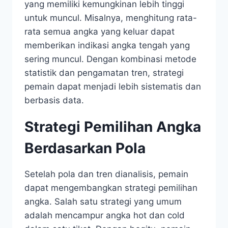
yang memiliki kemungkinan lebih tinggi
untuk muncul. Misalnya, menghitung rata-
rata semua angka yang keluar dapat
memberikan indikasi angka tengah yang
sering muncul. Dengan kombinasi metode
statistik dan pengamatan tren, strategi
pemain dapat menjadi lebih sistematis dan
berbasis data.
Strategi Pemilihan Angka
Berdasarkan Pola
Setelah pola dan tren dianalisis, pemain
dapat mengembangkan strategi pemilihan
angka. Salah satu strategi yang umum
adalah mencampur angka hot dan cold