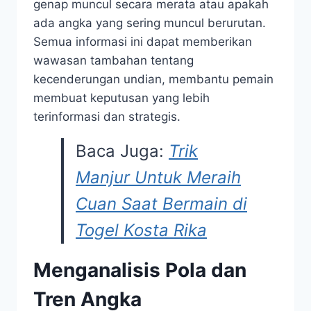
genap muncul secara merata atau apakah
ada angka yang sering muncul berurutan.
Semua informasi ini dapat memberikan
wawasan tambahan tentang
kecenderungan undian, membantu pemain
membuat keputusan yang lebih
terinformasi dan strategis.
Baca Juga:
Trik
Manjur Untuk Meraih
Cuan Saat Bermain di
Togel Kosta Rika
Menganalisis Pola dan
Tren Angka