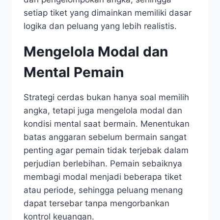
setiap tiket yang dimainkan memiliki dasar
logika dan peluang yang lebih realistis.
Mengelola Modal dan
Mental Pemain
Strategi cerdas bukan hanya soal memilih
angka, tetapi juga mengelola modal dan
kondisi mental saat bermain. Menentukan
batas anggaran sebelum bermain sangat
penting agar pemain tidak terjebak dalam
perjudian berlebihan. Pemain sebaiknya
membagi modal menjadi beberapa tiket
atau periode, sehingga peluang menang
dapat tersebar tanpa mengorbankan
kontrol keuangan.